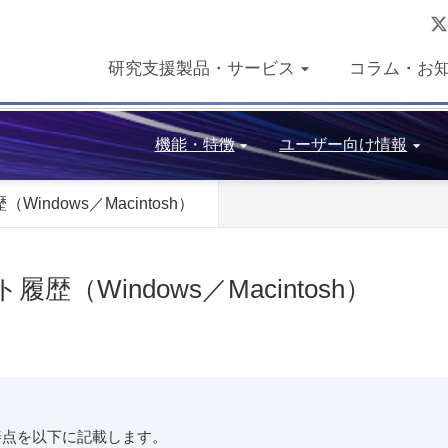
研究支援製品・サービス
コラム・お
機能・特徴
ユーザー向け情報
Windows／Macintosh）
履歴（Windows／Macintosh）
改善点を以下に記載します。