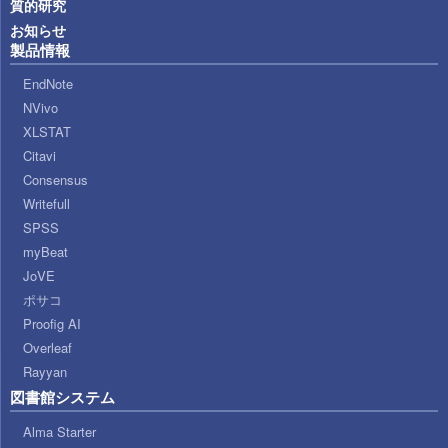
質的研究
お知らせ
製品情報
EndNote
NVivo
XLSTAT
Citavi
Consensus
Writefull
SPSS
myBeat
JoVE
ポサコ
Proofig AI
Overleaf
Rayyan
図書館システム
Alma Starter