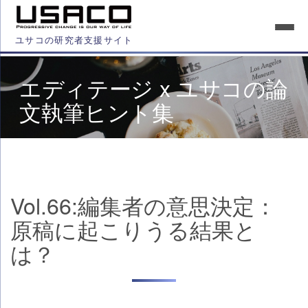
ユサコの研究者支援サイト
エディテージ x ユサコの論
文執筆ヒント集
Vol.66:編集者の意思決定：
原稿に起こりうる結果と
は？