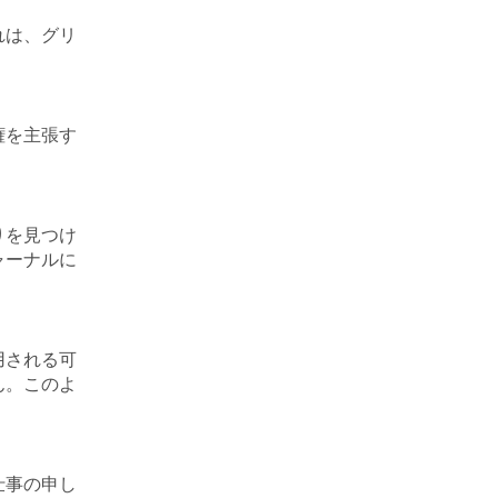
れは、グリ
権を主張す
りを見つけ
ャーナルに
用される可
ん。このよ
仕事の申し