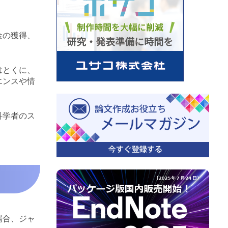
金の獲得、
はとくに、
エンスや情
科学者のス
場合、ジャ