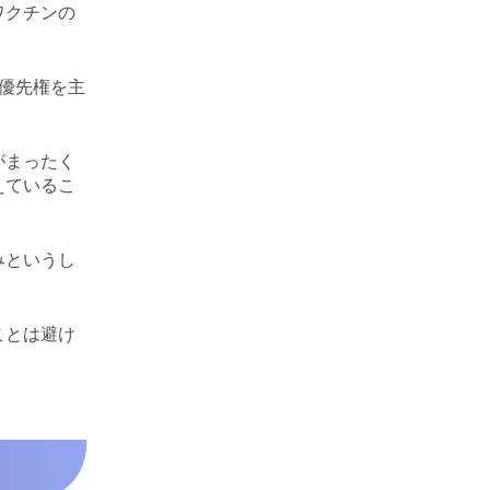
ワクチンの
優先権を主
がまったく
えているこ
みというし
ことは避け