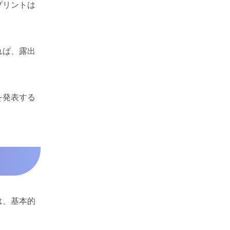
プリントは
れば、露出
を発表する
は、基本的