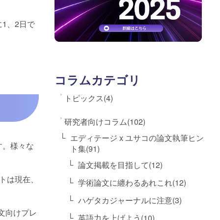
1、2日で
コラムカテゴリ
トピックス(4)
研究者向けコラム(102)
エディテージ x ユサコの論文執筆ヒン
す。様々な
ト集(91)
論文掲載を目指して(12)
イトは現在、
学術論文に纏わるあれこれ(12)
ハゲタカジャーナルに注意(3)
論文向けプレ
英語力を上げよう(10)