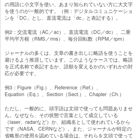
の用語に小文字を使い、あまり知られていない方に大文字
を使うのが一般的です。（例：デジタルコミュニケーショ
ンを「DC」とし、直流電流は「dc」と表記する）。
例2：交流電流（AC／ac）、直流電流（DC／dc）、二乗
平均平方根（RMS／rms）、毎分回転数（RPM／rpm）
ジャーナルの多くは、文章の書き出しに略語を使うことを
避けるよう推奨しています。このようなケースでは、略語
を正式名称で表記するか、語順を変えるかのいずれかの対
応が必要です。
例3：Figure（Fig.）、Reference（Ref.）、
Equation（Eq.）、Section（Sect.）、Chapter（Ch.）
ただし、一般的に、頭字語は文頭で使っても問題ありませ
ん。なぜなら、その状態で言葉として成立している
（laser、radarなど）か、組織名として使われているから
です（NASA、CERNなど）。また、ジャーナルが特定の
省略形の使用を認めている場合は、それらを文頭で使って