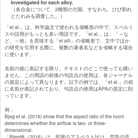
investigated for each alloy.
（各合金について、2種類の欠陥、すなわち、ひび割れ
とたわみを調査した。）
「et al.」は、科学論文で使われる省略形の中で、スペルミ
スや誤用がもっとも多い用語です。「et al.」は、「～な
ど、～他」を意味する「et alii」の省略形で、文中でほか
の研究を引用する際に、複数の著者名などを省略する場合
に使います。
名前の後に表記する限り、テキストのどこで使っても構い
ません。この用語の前後の句読点の使用は、各ジャーナル
の規定によって異なります。以下の例では、「et al.」の前
に名前が表記されており、句読点の使用はAPAの規定に則
っています。
例：
Bjeg et al. (2016) show that the aspect ratio of the room
determines whether the airflow is two- or three-
dimensional.
「Bjeg他（2016）は、部屋のアスペクト比は、空気の流