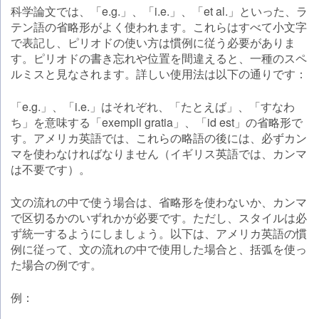
科学論文では、「e.g.」、「i.e.」、「et al.」といった、ラ
テン語の省略形がよく使われます。これらはすべて小文字
で表記し、ピリオドの使い方は慣例に従う必要がありま
す。ピリオドの書き忘れや位置を間違えると、一種のスペ
ルミスと見なされます。詳しい使用法は以下の通りです：
「e.g.」、「i.e.」はそれぞれ、「たとえば」、「すなわ
ち」を意味する「exempli gratia」、「id est」の省略形で
す。アメリカ英語では、これらの略語の後には、必ずカン
マを使わなければなりません（イギリス英語では、カンマ
は不要です）。
文の流れの中で使う場合は、省略形を使わないか、カンマ
で区切るかのいずれかが必要です。ただし、スタイルは必
ず統一するようにしましょう。以下は、アメリカ英語の慣
例に従って、文の流れの中で使用した場合と、括弧を使っ
た場合の例です。
例：