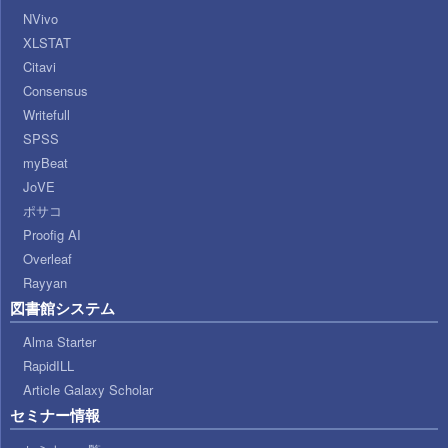
NVivo
XLSTAT
Citavi
Consensus
Writefull
SPSS
myBeat
JoVE
ポサコ
Proofig AI
Overleaf
Rayyan
図書館システム
Alma Starter
RapidILL
Article Galaxy Scholar
セミナー情報