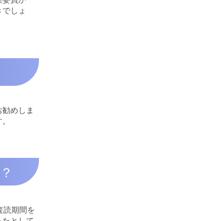
きでしょ
お勧めしま
す。
か？
査読期間を
ったとして