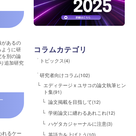
値があるの
コラムカテゴリ
るように研
究を別の論
トピックス(4)
り追加研究
研究者向けコラム(102)
エディテージ x ユサコの論文執筆ヒン
ト集(91)
す
論文掲載を目指して(12)
学術論文に纏わるあれこれ(12)
ハゲタカジャーナルに注意(3)
われるケー
英語力を上げよう(10)