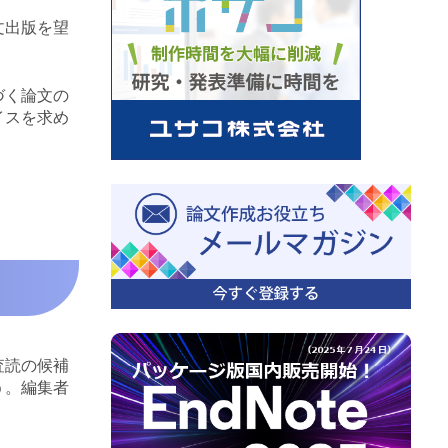
文出版を望
づく論文の
イスを求め
査読の候補
う。編集者