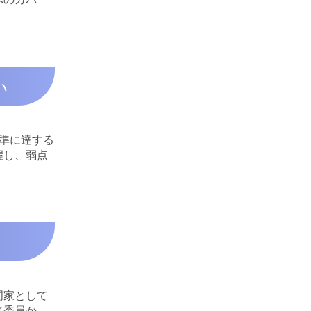
い
準に達する
握し、弱点
門家として
集委員か