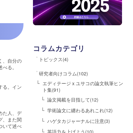
コラムカテゴリ
トピックス(4)
く、自分の
述べる。
研究者向けコラム(102)
エディテージ x ユサコの論文執筆ヒン
する。イン
ト集(91)
論文掲載を目指して(12)
学術論文に纏わるあれこれ(12)
めた人、デ
グ、また関
ハゲタカジャーナルに注意(3)
ついて述べ
英語力を上げよう(10)