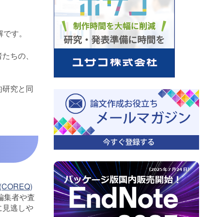
誤解です。
者たちの、
的研究と同
ch (COREQ)
編集者や査
に見逃しや