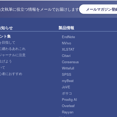
論文執筆に役立つ情報をメールでお届けします
メールマガジン登
お知らせ
製品情報
ント集
EndNote
を目指して
NVivo
に纏わるあれこれ
XLSTAT
ジャーナルに注意
Citavi
上げよう
Consensus
いて
Writefull
心者におすすめ
SPSS
myBeat
JoVE
ポサコ
Proofig AI
Overleaf
Rayyan