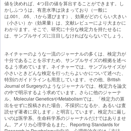
値を決めれば、4つ目の値を算出することができます。し
かしふつうは、有意水準は決まっており（一般に
は.001、.05、.1から選びます）、効果がどのくらい大きい
（小さい）か（効果量）は、文献レビューにより大まかに
わかります。そこで、研究に十分な検定力を持たせるに
は、サンプルサイズに注目しなければならないでしょう。
ネイチャーのような一流のジャーナルの多くは、検定力が
十分であることを示すため、サンプルサイズの根拠を述べ
るよう求めています。ネイチャーでは、サンプルサイズが
小さいときどんな検定を行ったらよいかについて述べた、
特別のガイドラインも用意しています。その他、British
Journal of Surgeryのようなジャーナルでは、検定力を論文
の中で明示するよう求めています。さらに他のジャーナ
ル、Molecular GeneticsやMetabolismでは、「検定力の算
出をせずに投稿された場合、不採択になるか、あるいは査
読せず著者に戻します」と明言しています。検定力に厳し
いのは医学系、生命科学系のジャーナルだけではありませ
ん。アメリカ心理学会もまた、Reporting Standards for
Research in Psychologyの中で、心理学論文では「方法」