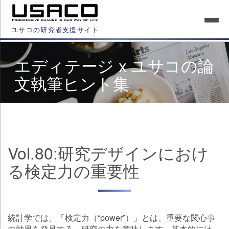
ユサコの研究者支援サイト
エディテージ x ユサコの論
文執筆ヒント集
Vol.80:研究デザインにおけ
る検定力の重要性
統計学では、「検定力（“power”）」とは、重要な関心事
の効果を発見する、研究の力を意味します。基本的には、