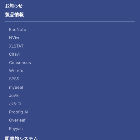
お知らせ
製品情報
EndNote
NVivo
XLSTAT
Citavi
Consensus
Writefull
SPSS
myBeat
JoVE
ポサコ
Proofig AI
Overleaf
Rayyan
図書館システム