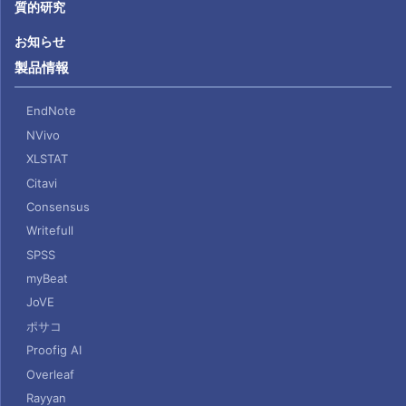
質的研究
お知らせ
製品情報
EndNote
NVivo
XLSTAT
Citavi
Consensus
Writefull
SPSS
myBeat
JoVE
ポサコ
Proofig AI
Overleaf
Rayyan