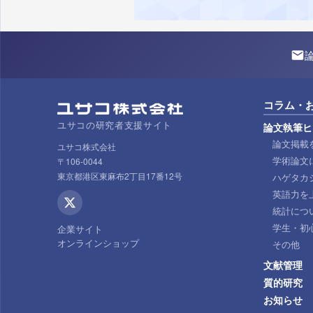
コラム・
ユサコの研究者支援サイト
論文執筆ヒ
論文掲載
ユサコ株式会社
学術論文
〒106-0044
東京都港区東麻布2丁目17番12号
ハゲタカ
英語力を
統計につ
学生・初
企業サイト
オンラインショップ
その他
文献管理
質的研究
お知らせ