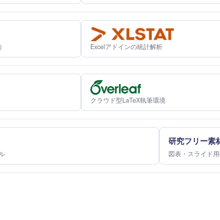
）
Excelアドインの統計解析
クラウド型LaTeX執筆環境
研究フリー素
ル
図表・スライド用