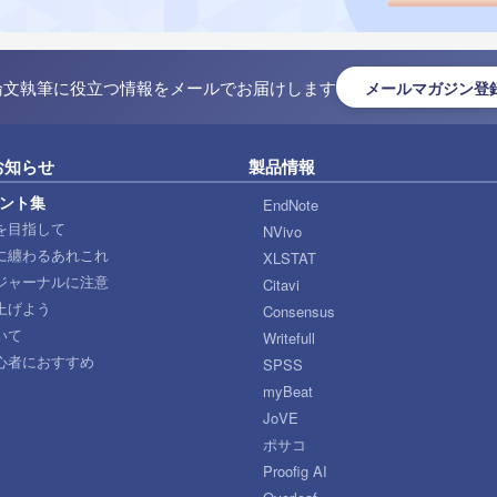
論文執筆に役立つ情報をメールでお届けします
メールマガジン登
お知らせ
製品情報
ント集
EndNote
を目指して
NVivo
に纏わるあれこれ
XLSTAT
ジャーナルに注意
Citavi
上げよう
Consensus
いて
Writefull
心者におすすめ
SPSS
myBeat
JoVE
ポサコ
Proofig AI