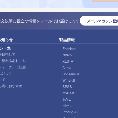
論文執筆に役立つ情報をメールでお届けします
メールマガジン登
お知らせ
製品情報
ント集
EndNote
を目指して
NVivo
に纏わるあれこれ
XLSTAT
ジャーナルに注意
Citavi
上げよう
Consensus
いて
Writefull
心者におすすめ
SPSS
myBeat
JoVE
ポサコ
Proofig AI