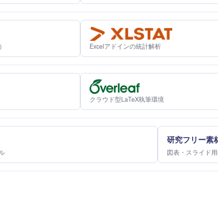
）
Excelアドインの統計解析
クラウド型LaTeX執筆環境
研究フリー素
ル
図表・スライド用