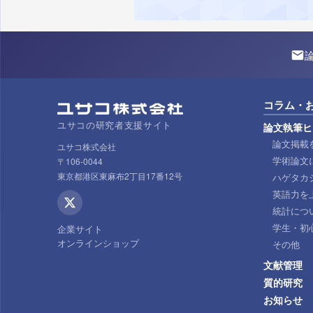
コラム・
ユサコの研究者支援サイト
論文執筆ヒ
論文掲載
ユサコ株式会社
学術論文
〒106-0044
東京都港区東麻布2丁目17番12号
ハゲタカ
英語力を
統計につ
学生・初
企業サイト
オンラインショップ
その他
文献管理
質的研究
お知らせ